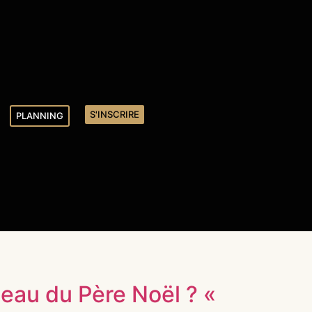
S'INSCRIRE
PLANNING
neau du Père Noël ? «